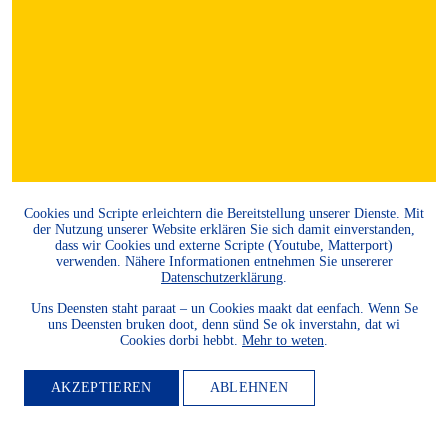
Cookies und Scripte erleichtern die Bereitstellung unserer Dienste. Mit
der Nutzung unserer Website erklären Sie sich damit einverstanden,
dass wir Cookies und externe Scripte (Youtube, Matterport)
verwenden. Nähere Informationen entnehmen Sie unsererer
Datenschutzerklärung
.
MITGLIED
Uns Deensten staht paraat – un Cookies maakt dat eenfach. Wenn Se
WERDEN
uns Deensten bruken doot, denn sünd Se ok inverstahn, dat wi
Cookies dorbi hebbt.
Mehr to weten
.
Möchten Sie die Heimatkultur
AKZEPTIEREN
ABLEHNEN
und Landeskunde sowie den
Schutz und die Entwicklung