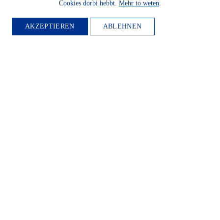
Cookies dorbi hebbt.
Mehr to weten
.
AKZEPTIEREN
ABLEHNEN
MITGLIED
WERDEN
Möchten Sie die Heimatkultur
und Landeskunde sowie den
Schutz und die Entwicklung
der Natur und Umwelt und
unserer Landessprachen