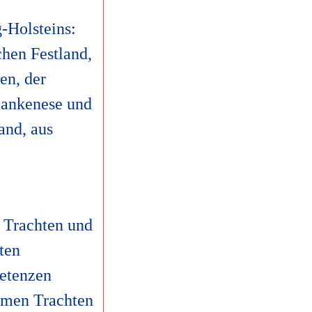
-Holsteins:
chen Festland,
en, der
Blankenese und
and, aus
 Trachten und
ten
etenzen
ommen Trachten