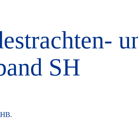
destrachten- u
rband SH
HHB.