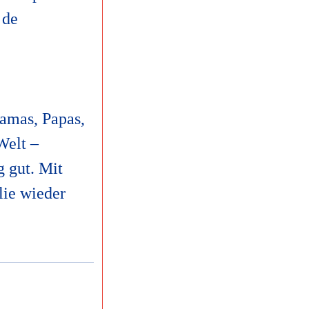
 de
amas, Papas,
Welt –
g gut. Mit
lie wieder