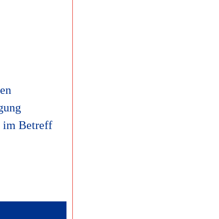
den
igung
 im Betreff