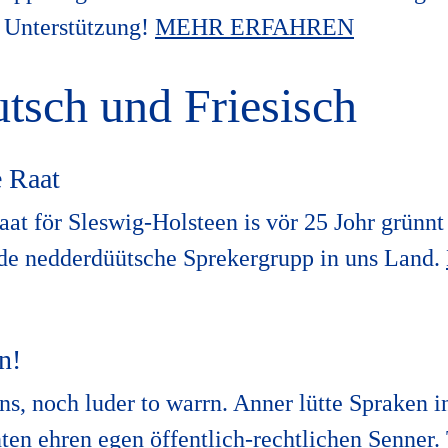
 Unterstützung!
MEHR ERFAHREN
tsch und Friesisch
e Raat
at för Sleswig-Holsteen is vör 25 Johr grünnt
 de nedderdüütsche Sprekergrupp in uns Land.
n!
ns, noch luder to warrn. Anner lütte Spraken 
nten ehren egen öffentlich-rechtlichen Senner