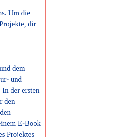
ns. Um die
Projekte, dir
 und dem
ur- und
In der ersten
r den
nden
 einem E-Book
es Projektes