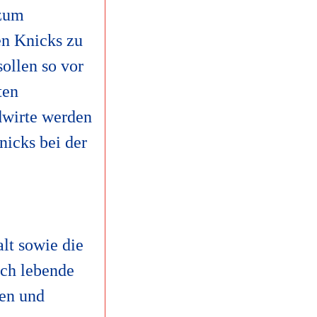
 zum
en Knicks zu
ollen so vor
ten
dwirte werden
nicks bei der
lt sowie die
uch lebende
en und