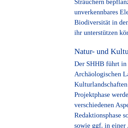
Sträuchern bepflanz
unverkennbares Ele
Biodiversität in de
ihr unterstützen kö
Natur- und Kultu
Der SHHB führt in
Archäologischen La
Kulturlandschaften
Projektphase werde
verschiedenen Aspe
Redaktionsphase so
sowie ggf. in einer