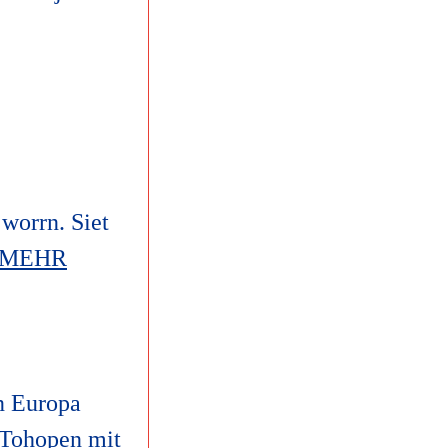
 worrn. Siet
MEHR
in Europa
. Tohopen mit