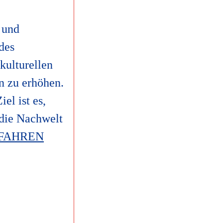
 und
des
 kulturellen
n zu erhöhen.
el ist es,
 die Nachwelt
FAHREN