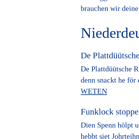
brauchen wir deine
Niederdeu
De Plattdüütsch
De Plattdüütsche Ra
denn snackt he för
WETEN
Funklock stoppe
Dien Spenn hölpt u
hebbt siet Johrteih