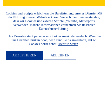
Cookies und Scripte erleichtern die Bereitstellung unserer Dienste. Mit
der Nutzung unserer Website erklären Sie sich damit einverstanden,
dass wir Cookies und externe Scripte (Youtube, Matterport)
verwenden. Nähere Informationen entnehmen Sie unsererer
Datenschutzerklärung
.
Uns Deensten staht paraat – un Cookies maakt dat eenfach. Wenn Se
uns Deensten bruken doot, denn sünd Se ok inverstahn, dat wi
Cookies dorbi hebbt.
Mehr to weten
.
AKZEPTIEREN
ABLEHNEN
MITGLIED
WERDEN
Möchten Sie die Heimatkultur
und Landeskunde sowie den
Schutz und die Entwicklung
der Natur und Umwelt und