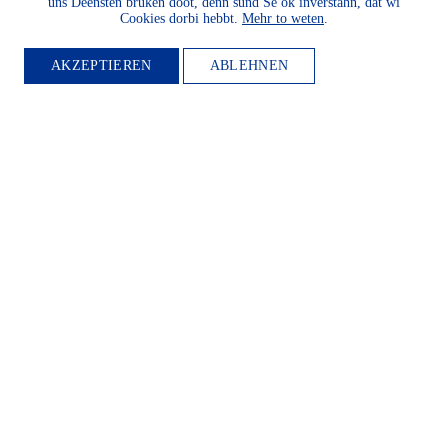
uns Deensten bruken doot, denn sünd Se ok inverstahn, dat wi
Cookies dorbi hebbt.
Mehr to weten
.
AKZEPTIEREN
ABLEHNEN
MITGLIED
WERDEN
Möchten Sie die Heimatkultur
und Landeskunde sowie den
Schutz und die Entwicklung
der Natur und Umwelt und