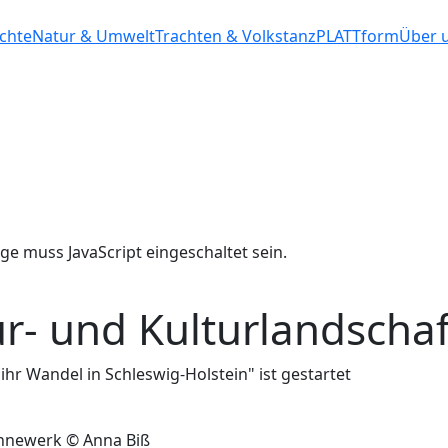
ichte
Natur & Umwelt
Trachten & Volkstanz
PLATTform
Über 
ge muss JavaScript eingeschaltet sein.
r- und Kulturlandscha
hr Wandel in Schleswig-Holstein" ist gestartet
annewerk © Anna Biß