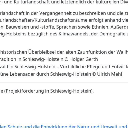
 und Kulturlandschaft und letztendlich der kulturellen Dive
lturlandschaft in der Vergangenheit zu beschreiben und die
urlandschaften/Kulturlandschaftsräume erfolgt anhand viel
n, Bauweisen und ‑stoffe, Sprachen sowie Ethnien. Außer
g-Holsteins bezüglich des Klimawandels, der Demografie u
rhistorischen Überbleibsel der alten Zaunfunktion der Wal
radition in Schleswig-Holstein © Holger Gerth
d in Schleswig-Holstein – Vorbildliche Pflege und Entwick
grüne Lebensader durch Schleswig-Holstein © Ulrich Mehl
e (Projektförderung in Schleswig-Holstein).
den Schutz und die Entwicklung der Natur und Umwelt und