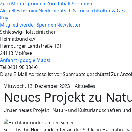
Zum Menü springen
Zum Inhalt Springen
Aktuelles
Termine
Niederdeutsch & Friesisch
Kultur & Gesch
l
f
n
y
Mitglied werden
Spenden
Newsletter
Schleswig-Holsteinischer
Heimatbund e.V.
Hamburger Landstraße 101
24113 Molfsee
Anfahrt (google Maps)
Tel 0431 98 384-0
Diese E-Mail-Adresse ist vor Spambots geschützt! Zur Anzei
Mittwoch, 13. Dezember 2023 | Aktuelles
Neues Projekt zu Natu
Unser neues Projekt "Natur- und Kulturlandschaften und i
Schottische Hochlandrinder an der Schlei in Haithabu-D