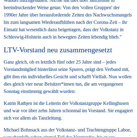
Wandel mitzugestalten. Nicole hat dies über Jahrzehnte in
beeindruckender Weise getan: Von den 'vollen Gruppen' der
1990er Jahre über herausfordernde Zeiten des Nachwuchsmangels
bis zum langsamen Wiederaufblühen nach der Corona-Zeit
– i
hr
Einsatz hat wesentlich dazu beigetragen, dass der Volkstanz in
Schleswig-Holstein auch in bewegten Zeiten lebendig blieb."
LTV-Vorstand neu zusammengesetzt
Ganz gleich, ob es letztlich fünf oder 25 Jahre sind – jedes
Vorstandmitglied hinterlässt seine Spuren, prägt den Verband mit,
gibt ihm ein individuelles Gesicht und schafft Vielfalt. Nun wollen
dies gleich vier neue Beisitzer*innen tun, die am vergangenen
Sonntag einstimmig gewählt wurden:
Katrin Rathjen ist die Leiterin der Volkstanzgruppe Kellinghusen
und war vor über zehn Jahren schonmal im Vorstand. Sie engagiert
sich vor allem als Tanzleitung.
Michael Bohnsack aus der Volkstanz- und Trachtengruppe Laboe,