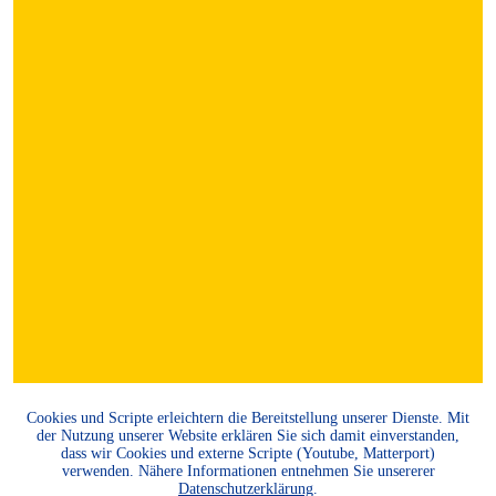
Cookies und Scripte erleichtern die Bereitstellung unserer Dienste. Mit
der Nutzung unserer Website erklären Sie sich damit einverstanden,
dass wir Cookies und externe Scripte (Youtube, Matterport)
verwenden. Nähere Informationen entnehmen Sie unsererer
Datenschutzerklärung
.