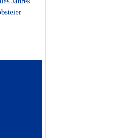
 des Jahres
obsteier