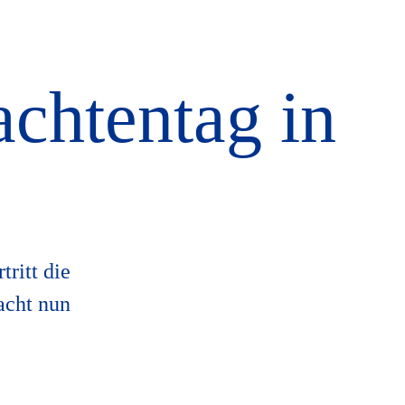
achtentag in
ritt die
acht nun