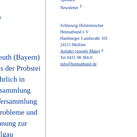
Newsletter
m
Schleswig-Holsteinischer
Heimatbund e.V.
Hamburger Landstraße 101
24113 Molfsee
Anfahrt (google Maps)
euth (Bayern)
Tel 0431 98 384-0
info@heimatbund.de
s der Probstei
hrlich in
ersammlung
 Versammlung
Probleme und
hnung zur
elgau