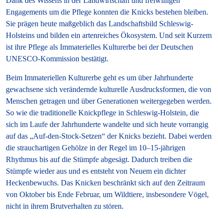
Dank des Wissens in der Landwirtschaft und freiwilligen
Engagements um die Pflege konnten die Knicks bestehen bleiben.
Sie prägen heute maßgeblich das Landschaftsbild Schleswig-
Holsteins und bilden ein artenreiches Ökosystem. Und seit Kurzem
ist ihre Pflege als Immaterielles Kulturerbe bei der Deutschen
UNESCO-Kommission bestätigt.
Beim Immateriellen Kulturerbe geht es um über Jahrhunderte
gewachsene sich verändernde kulturelle Ausdrucksformen, die von
Menschen getragen und über Generationen weitergegeben werden.
So wie die traditionelle Knickpflege in Schleswig-Holstein, die
sich im Laufe der Jahrhunderte wandelte und sich heute vorrangig
auf das „Auf-den-Stock-Setzen“ der Knicks bezieht. Dabei werden
die strauchartigen Gehölze in der Regel im 10–15-jährigen
Rhythmus bis auf die Stümpfe abgesägt. Dadurch treiben die
Stümpfe wieder aus und es entsteht von Neuem ein dichter
Heckenbewuchs. Das Knicken beschränkt sich auf den Zeitraum
von Oktober bis Ende Februar, um Wildtiere, insbesondere Vögel,
nicht in ihrem Brutverhalten zu stören.