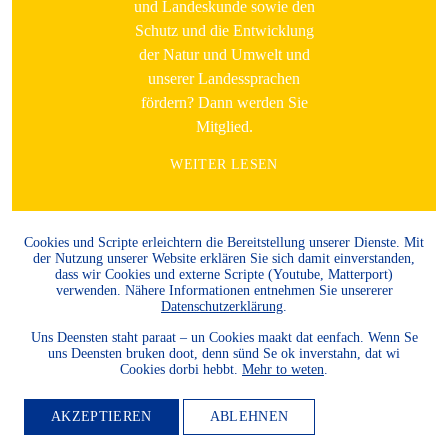
und Landeskunde sowie den
Schutz und die Entwicklung
der Natur und Umwelt und
unserer Landessprachen
fördern? Dann werden Sie
Mitglied.
WEITER LESEN
Cookies und Scripte erleichtern die Bereitstellung unserer Dienste. Mit
der Nutzung unserer Website erklären Sie sich damit einverstanden,
dass wir Cookies und externe Scripte (Youtube, Matterport)
verwenden. Nähere Informationen entnehmen Sie unsererer
Datenschutzerklärung
.
Uns Deensten staht paraat – un Cookies maakt dat eenfach. Wenn Se
uns Deensten bruken doot, denn sünd Se ok inverstahn, dat wi
Cookies dorbi hebbt.
Mehr to weten
.
AKZEPTIEREN
ABLEHNEN