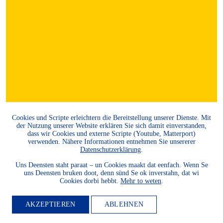
Cookies und Scripte erleichtern die Bereitstellung unserer Dienste. Mit
der Nutzung unserer Website erklären Sie sich damit einverstanden,
dass wir Cookies und externe Scripte (Youtube, Matterport)
verwenden. Nähere Informationen entnehmen Sie unsererer
Datenschutzerklärung
.
MITGLIED
Uns Deensten staht paraat – un Cookies maakt dat eenfach. Wenn Se
uns Deensten bruken doot, denn sünd Se ok inverstahn, dat wi
WERDEN
Cookies dorbi hebbt.
Mehr to weten
.
AKZEPTIEREN
ABLEHNEN
Möchten Sie die Heimatkultur
und Landeskunde sowie den