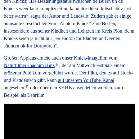
den Knicks: „De Beziehungsstatus twüschen de Buern un de
Knicks weer lang komplizeert un kann dör düsse Initschatiev jüst
beter warrn“, sagte der Autor und Landwirt. Zudem gab er einige
amüsante Geschichten von „Achtern Knick“ zum Besten,
insbesondere aus seiner Kindheit und Lehrzeit im Kreis Plön, denn
Knicks seien ja nicht nur „en Biotop för Planten un Deerten
sünnern ok för Dörpgören“.
Großen Applaus erntete auch unser
Knick-Imagefilm vom
Naturfilmer Joachim Hinz
, der am Mittwoch erstmals einem
größeren Publikum vorgeführt wurde. Der Film, den es auf Hoch-
und Plattdeutsch gibt, kann
auf unserem YouTube-Kanal
angesehen
oder
über den SHHB
ausgeliehen werden, zum
Beispiel als Lehrfilm.