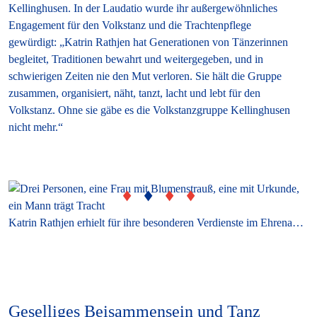
Kellinghusen. In der Laudatio wurde ihr außergewöhnliches
Engagement für den Volkstanz und die Trachtenpflege
gewürdigt: „Katrin Rathjen hat Generationen von Tänzerinnen
begleitet, Traditionen bewahrt und weitergegeben, und in
schwierigen Zeiten nie den Mut verloren. Sie hält die Gruppe
zusammen, organisiert, näht, tanzt, lacht und lebt für den
Volkstanz. Ohne sie gäbe es die Volkstanzgruppe Kellinghusen
nicht mehr.“
d nach den Wahlen 2025 © Bernadett Skala / LTV-SH
Katrin Rathjen erhielt für ihre besonderen Verdienste im Ehrenamt die Silberne Ehrennadel des SHHB © Bernadett Skala / LTV-SH
Geselliges Beisammensein und Tanz