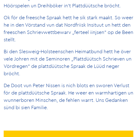
Höörspelen un Dreihböker in‘t Plattdüütsche bröcht.
Ok för de freesche Spraak hett he sik stark maakt. So weer
he in den Vörstand vun dat Nordfriisk Insituut un hett den
freeschen Schrievwettbewarv „ferteel iinjsen“ op de Been
stellt.
Bi den Slesweig-Holsteenschen Heimatbund hett he över
vele Johren mit de Seminoren „Plattdüütsch Schrieven un
Vördregen“ de plattdüütsche Spraak de Lüüd neger
bröcht.
De Doot vun Peter Nissen is nich blots en sworen Verlust
för de plattdüütsche Spraak. He weer en warmhartigen un
wunnerboren Minschen, de fehlen warrt. Uns Gedanken
sünd bi sien Familie.