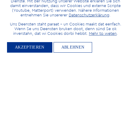
Dienste. Mit der Nutzung unserer Website erklären Sie sich
damit einverstanden, dass wir Cookies und externe Scripte
(Youtube, Matterport) verwenden. Nähere Informationen
entnehmen Sie unsererer
Datenschutzerklärung
.
Uns Deensten staht paraat – un Cookies maakt dat eenfach.
Wenn Se uns Deensten bruken doot, denn sünd Se ok
inverstahn, dat wi Cookies dorbi hebbt.
Mehr to weten
.
AKZEPTIEREN
ABLEHNEN