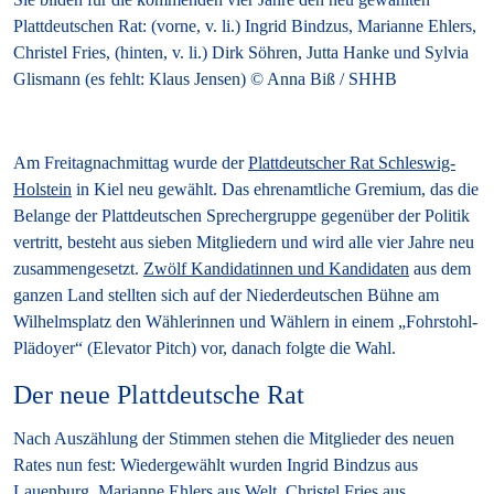
Plattdeutschen Rat: (vorne, v. li.) Ingrid Bindzus, Marianne Ehlers,
Christel Fries, (hinten, v. li.) Dirk Söhren, Jutta Hanke und Sylvia
Glismann (es fehlt: Klaus Jensen) © Anna Biß / SHHB
Am Freitagnachmittag wurde der
Plattdeutscher Rat Schleswig-
Holstein
in Kiel neu gewählt. Das ehrenamtliche Gremium, das die
Belange der Plattdeutschen Sprechergruppe gegenüber der Politik
vertritt, besteht aus sieben Mitgliedern und wird alle vier Jahre neu
zusammengesetzt.
Zwölf Kandidatinnen und Kandidaten
aus dem
ganzen Land stellten sich auf der Niederdeutschen Bühne am
Wilhelmsplatz den Wählerinnen und Wählern in einem „Fohrstohl-
Plädoyer“ (Elevator Pitch) vor, danach folgte die Wahl.
Der neue Plattdeutsche Rat
Nach Auszählung der Stimmen stehen die Mitglieder des neuen
Rates nun fest: Wiedergewählt wurden Ingrid Bindzus aus
Lauenburg, Marianne Ehlers aus Welt, Christel Fries aus