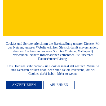
Cookies und Scripte erleichtern die Bereitstellung unserer Dienste. Mit
der Nutzung unserer Website erklären Sie sich damit einverstanden,
dass wir Cookies und externe Scripte (Youtube, Matterport)
verwenden. Nähere Informationen entnehmen Sie unsererer
MITGLIED
Datenschutzerklärung
.
Uns Deensten staht paraat – un Cookies maakt dat eenfach. Wenn Se
WERDEN
uns Deensten bruken doot, denn sünd Se ok inverstahn, dat wi
Cookies dorbi hebbt.
Mehr to weten
.
Möchten Sie die Heimatkultur
AKZEPTIEREN
ABLEHNEN
und Landeskunde sowie den
Schutz und die Entwicklung
der Natur und Umwelt und
unserer Landessprachen