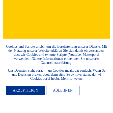
Cookies und Scripte erleichtern die Bereitstellung unserer Dienste. Mit
der Nutzung unserer Website erklären Sie sich damit einverstanden,
dass wir Cookies und externe Scripte (Youtube, Matterport)
verwenden. Nähere Informationen entnehmen Sie unsererer
MITGLIED
Datenschutzerklärung
.
Uns Deensten staht paraat – un Cookies maakt dat eenfach. Wenn Se
WERDEN
uns Deensten bruken doot, denn sünd Se ok inverstahn, dat wi
Cookies dorbi hebbt.
Mehr to weten
.
Möchten Sie die Heimatkultur
AKZEPTIEREN
ABLEHNEN
und Landeskunde sowie den
Schutz und die Entwicklung
der Natur und Umwelt und
unserer Landessprachen