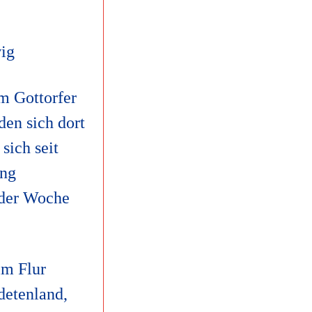
ig
m Gottorfer
en sich dort
sich seit
ung
 der Woche
im Flur
detenland,