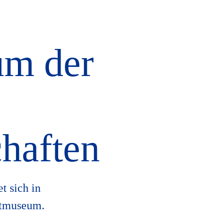
m der
haften
t sich in
atmuseum.