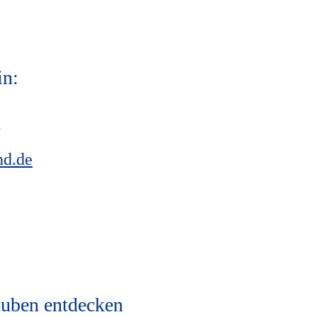
in:
7
nd.de
tuben entdecken