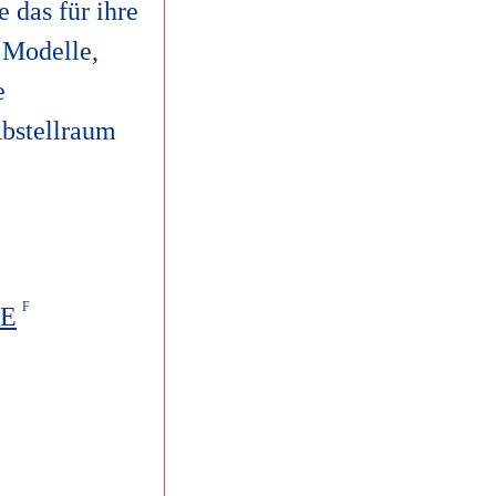
 das für ihre
 Modelle,
e
Abstellraum
2E