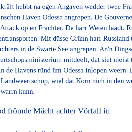
etkräft hebbt na egen Angaven wedder twee Fra
inschen Haven Odessa angrepen. De Gouverne
Attack op en Frachter. De harr Weten laadt. R
ntransporten. Mit düsse Grünn harr Russland t
chters in de Swarte See angrepen. An'n Dings
rtschopsministerium mitdeelt, dat siet meis
n de Havens ründ üm Odessa inlopen weern. D
e Landweertschop, wiel dat Korn nich in den 
 warrn kunn.
d frömde Mächt achter Vörfall in