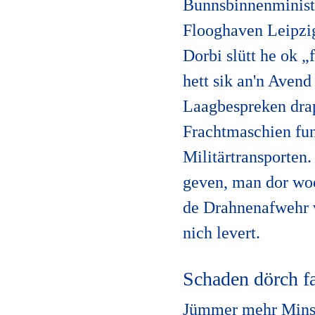
Bunnsbinnenministe
Flooghaven Leipzig
Dorbi slütt he ok „
hett sik an'n Aven
Laagbespreken dra
Frachtmaschien fun
Militärtransporten
geven, man dor woo
de Drahnenafwehr 
nich levert.
Schaden dörch fa
Jümmer mehr Minsch