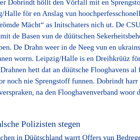
r Dobrindt höllt den Vörfall mit en Sprengsto
/Halle för en Anslag vun hoochperfesschonel
frömde Mächt“ as Initschaters nich ut. De CSU
d mit de Basen vun de düütschen Sekerheitsbeh
pen. De Drahn weer in de Neeg vun en ukrain
nen worrn. Leipzig/Halle is en Dreihkrüüz fö
. Drahnen hett dat an düütsche Flooghavens al 
r noch nie Sprengstoff funnen. Dobrindt harr 
verspraken, na den Flooghavenverband woor d
lsche Polizisten stegen
en in Düütschland warrt Offers vun Bedreger