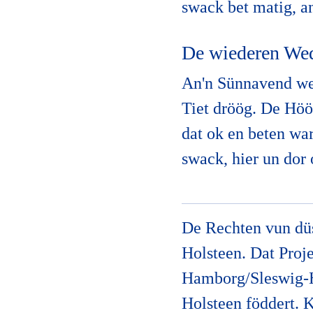
swack bet matig, an
De wiederen Wed
An'n Sünnavend wes
Tiet dröög. De Höö
dat ok en beten wa
swack, hier un dor
De Rechten vun düs
Holsteen. Dat Pro
Hamborg/Sleswig-H
Holsteen föddert. 