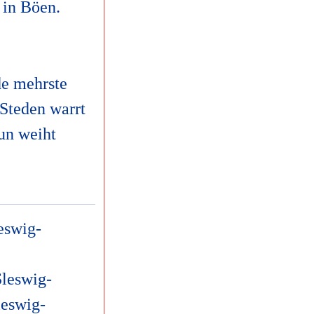
 in Böen.
de mehrste
 Steden warrt
un weiht
eswig-
leswig-
leswig-