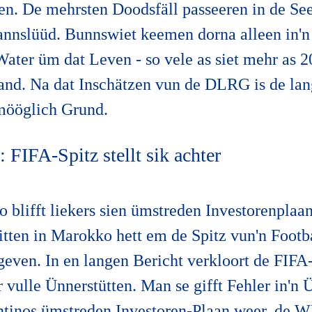
gen. De mehrsten Doodsfäll passeeren in de Se
nnslüüd. Bunnswiet keemen dorna alleen in'n
ater üm dat Leven - so vele as siet mehr as 2
nd. Na dat Inschätzen vun de DLRG is de lang
mööglich Grund.
 FIFA-Spitz stellt sik achter
 blifft liekers sien ümstreden Investorenplaans
itten in Marokko hett em de Spitz vun'n Footb
geven. In en langen Bericht verkloort de FIFA
r vulle Ünnerstütten. Man se gifft Fehler in'n
fantinos ümstreden Investoren-Plaan weer, de