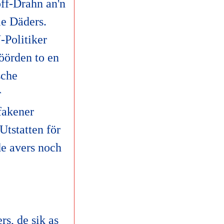
ff-Drahn an'n
le Däders.
-Politiker
öörden to en
sche
r
fakener
Utstatten för
e avers noch
s, de sik as