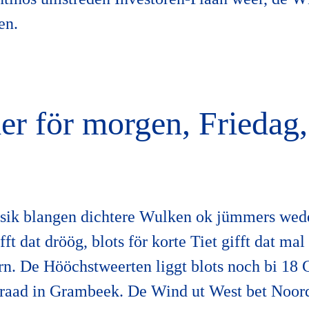
en.
r för morgen, Friedag,
 sik blangen dichtere Wulken ok jümmers wed
fft dat dröög, blots för korte Tiet gifft dat ma
rn. De Hööchstweerten liggt blots noch bi 18 
Graad in Grambeek. De Wind ut West bet Noor