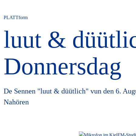
PLATTform
luut & düütl
Donnersdag
De Sennen "luut & düütlich" vun den 6. Augu
Nahören