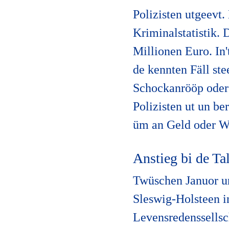
Polizisten utgeevt.
Kriminalstatistik. 
Millionen Euro. In'
de kennten Fäll st
Schockanrööp oder 
Polizisten ut un be
üm an Geld oder We
Anstieg bi de T
Twüschen Januor un
Sleswig-Holsteen i
Levensredenssellsc