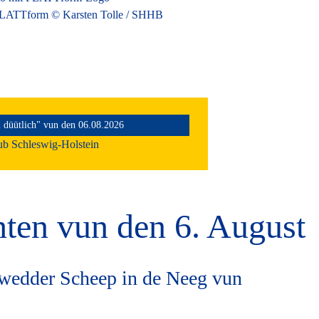
 PLATTform © Karsten Tolle / SHHB
 düütlich" vun den 06.08.2026
b Schleswig-Holstein
ten vun den 6. August
 wedder Scheep in de Neeg vun