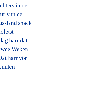
chters in de
ur vun de
ussland snack
oletst
dag harr dat
t twee Weken
at harr vör
wennten