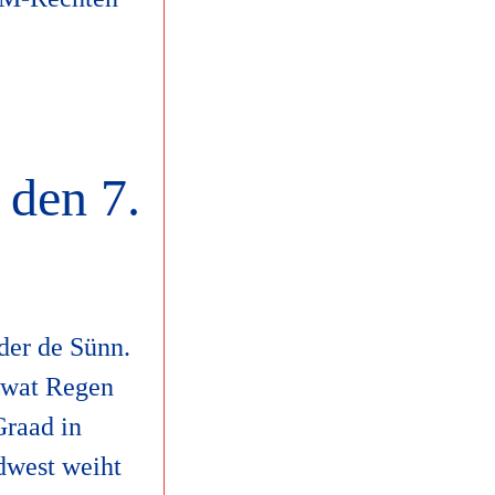
 den 7.
der de Sünn.
l wat Regen
Graad in
dwest weiht