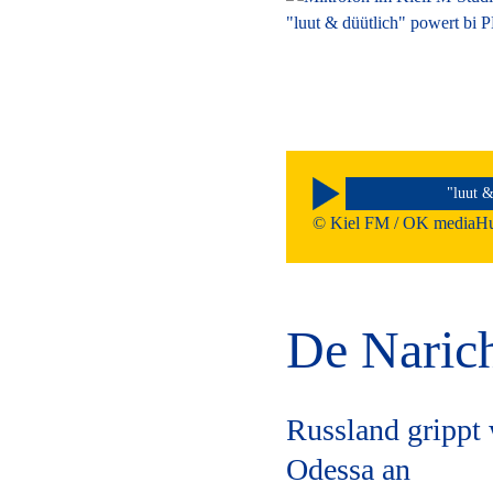
"luut & düütlich" powert bi
"luut &
0:00
…
© Kiel FM / OK mediaHu
De Narich
Russland grippt
Odessa an