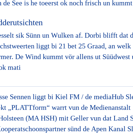
 de See is he toeerst ok noch frisch un kummt
derutsichten
selt sik Sünn un Wulken af. Dorbi blifft dat 
chstweerten liggt bi 21 bet 25 Graad, an welk
rmer. De Wind kummt vör allens ut Süüdwest 
 ok mati
se Sennen liggt bi Kiel FM / de mediaHub Sl
jekt „PLATTform“ warrt vun de Medienanstalt
olsteen (MA HSH) mit Geller vun dat Land S
Kooperatschoonspartner sünd de Apen Kanal S