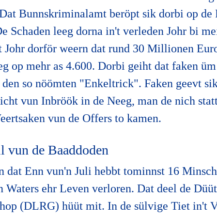
 Dat Bunnskriminalamt beröpt sik dorbi op de 
De Schaden leeg dorna in't verleden Johr bi me
t Johr dorför weern dat rund 30 Millionen Eur
eeg op mehr as 4.600. Dorbi geiht dat faken üm
den so nöömten "Enkeltrick". Faken geevt sik
richt vun Inbröök in de Neeg, man de nich stat
ertsaken vun de Offers to kamen.
all vun de Baaddoden
 dat Enn vun'n Juli hebbt tominnst 16 Minsch
n Waters ehr Leven verloren. Dat deel de Düü
hop (DLRG) hüüt mit. In de sülvige Tiet in't 