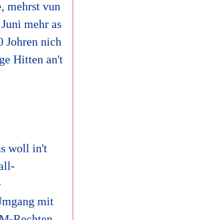
e, mehrst vun
 Juni mehr as
0 Johren nich
e Hitten an't
 woll in't
all-
-
 Ümgang mit
 WM-Rechten