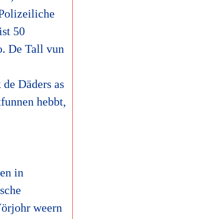
Polizeiliche
ist 50
o. De Tall vun
 de Däders as
tfunnen hebbt,
en in
tsche
Vörjohr weern