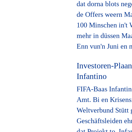
dat dorna blots ne
de Offers weern Ma
100 Minschen in't W
mehr in düssen Maa
Enn vun'n Juni en 
Investoren-Plaan:
Infantino
FIFA-Baas Infantino
Amt. Bi en Krisens
Weltverbund Stütt 
Geschäftsleiden eh
dat Projekt to. In