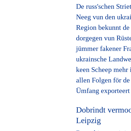
De russ'schen Stri
Neeg vun den ukra
Region bekunnt de 
dorgegen vun Rüste
jümmer fakener Fra
ukrainsche Landwee
keen Scheep mehr i
allen Folgen för d
Ümfang exporteert
Dobrindt vermoo
Leipzig