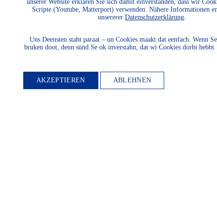
WERDEN
unserer Website erklären Sie sich damit einverstanden, dass wir Cook
Scripte (Youtube, Matterport) verwenden. Nähere Informationen e
unsererer
Datenschutzerklärung
.
Uns Deensten staht paraat – un Cookies maakt dat eenfach. Wenn Se
Möchten Sie die
bruken doot, denn sünd Se ok inverstahn, dat wi Cookies dorbi hebbt
Heimatkultur und
Landeskunde sowie den
AKZEPTIEREN
ABLEHNEN
Schutz und die Entwicklung
der Natur und Umwelt und
unserer Landessprachen
fördern? Dann werden Sie
Mitglied.
WEITER LESEN