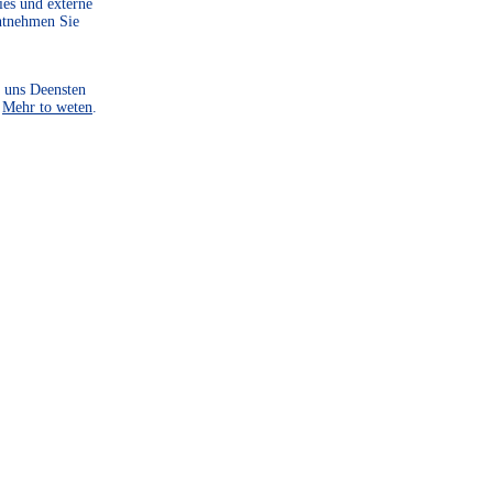
SIE
ies und externe
ntnehmen Sie
 uns Deensten
.
Mehr to weten
.
Um unsere Projekte
durchzuführen und weitere
zu starten, sind wir auf
Spenden angewiesen. Helf
Sie uns dabei, unsere Heim
zu bewahren und zu
gestalten.
WEITER LESEN