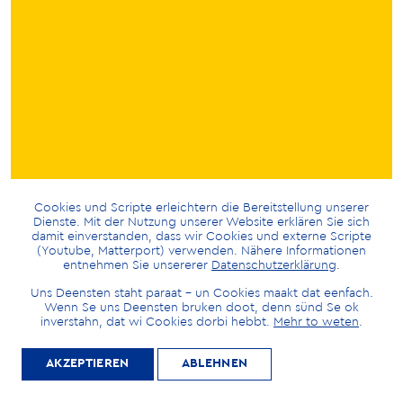
Cookies und Scripte erleichtern die Bereitstellung unserer
Dienste. Mit der Nutzung unserer Website erklären Sie sich
damit einverstanden, dass wir Cookies und externe Scripte
(Youtube, Matterport) verwenden. Nähere Informationen
entnehmen Sie unsererer
Datenschutzerklärung
.
MITGLIED
Uns Deensten staht paraat – un Cookies maakt dat eenfach.
Wenn Se uns Deensten bruken doot, denn sünd Se ok
inverstahn, dat wi Cookies dorbi hebbt.
Mehr to weten
.
WERDEN
AKZEPTIEREN
ABLEHNEN
Möchten Sie die Heimatkultur