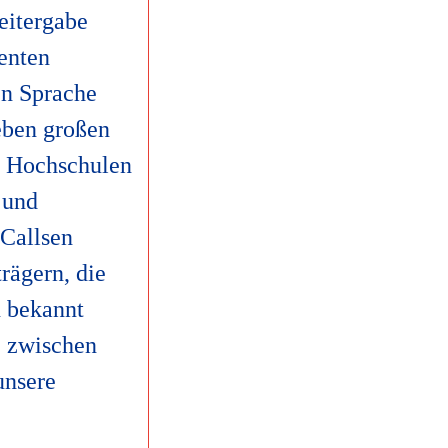
Weitergabe
denten
en Sprache
eben großen
n, Hochschulen
 und
 Callsen
rägern, die
n bekannt
e zwischen
unsere