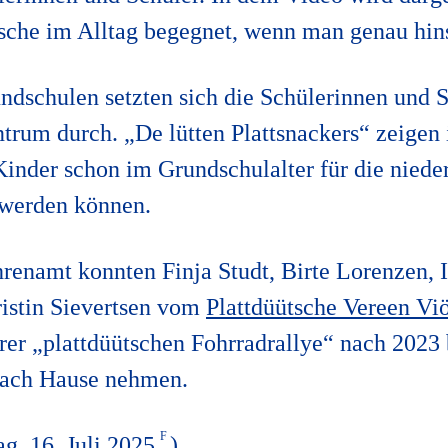
sche im Alltag begegnet, wenn man genau hin
ndschulen setzten sich die Schülerinnen und S
trum durch. „De lütten Plattsnackers“ zeigen 
Kinder schon im Grundschulalter für die niede
 werden können.
hrenamt konnten Finja Studt, Birte Lorenzen, 
istin Sievertsen vom
Plattdüütsche Vereen Viö
rer „plattdüütschen Fohrradrallye“ nach 2023 
ach Hause nehmen.
g, 16. Juli 2025
)