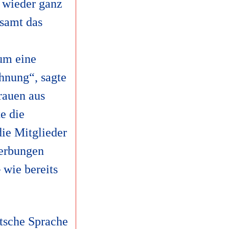
r wieder ganz
esamt das
 um eine
hnung“, sagte
rauen aus
e die
ie Mitglieder
werbungen
 wie bereits
utsche Sprache