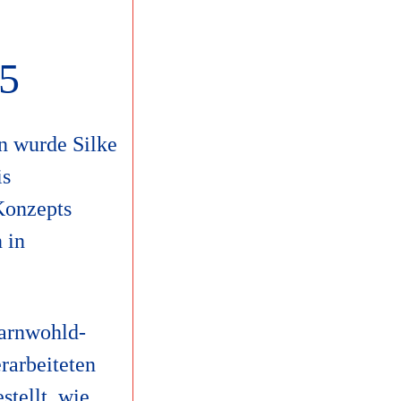
25
n wurde Silke
is
Konzepts
 in
sarnwohld-
erarbeiteten
stellt, wie