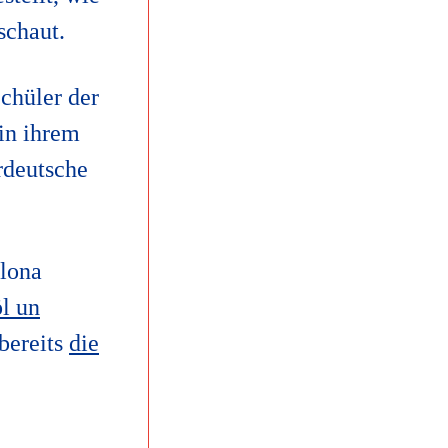
schaut.
chüler der
in ihrem
rdeutsche
Ilona
l un
bereits
die