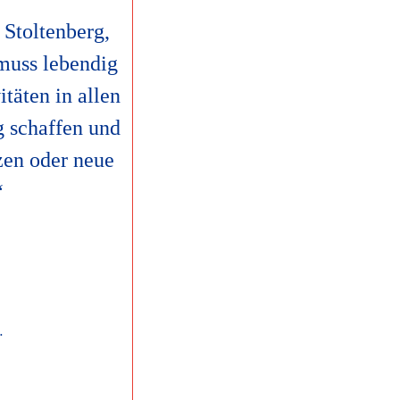
 Stoltenberg,
muss lebendig
itäten in allen
 schaffen und
zen oder neue
“
p Platt" © Sönke Ehlers / Landtag