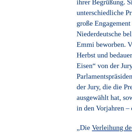
ihrer Begrüßung. Si
unterschiedliche P
große Engagement 
Niederdeutsche bel
Emmi beworben. Vie
Herbst und bedauer
Eisen“ von der Jur
Parlamentspräsiden
der Jury, die die P
ausgewählt hat, sow
in den Vorjahren –
„Die
Verleihung d