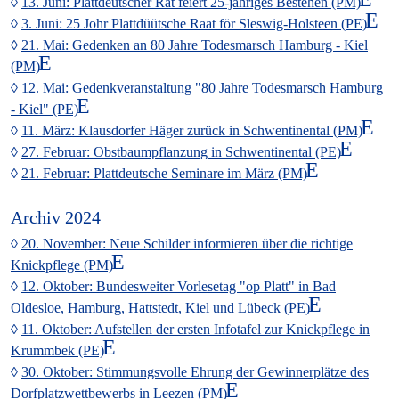
13. Juni: Plattdeutscher Rat feiert 25-jähriges Bestehen (PM)
3. Juni: 25 Johr Plattdüütsche Raat för Sleswig-Holsteen (PE)
21. Mai: Gedenken an 80 Jahre Todesmarsch Hamburg - Kiel
(PM)
12. Mai: Gedenkveranstaltung "80 Jahre Todesmarsch Hamburg
- Kiel" (PE)
11. März: Klausdorfer Häger zurück in Schwentinental (PM)
27. Februar: Obstbaumpflanzung in Schwentinental (PE)
21. Februar: Plattdeutsche Seminare im März (PM)
Archiv 2024
20. November: Neue Schilder informieren über die richtige
Knickpflege (PM)
12. Oktober: Bundesweiter Vorlesetag "op Platt" in Bad
Oldesloe, Hamburg, Hattstedt, Kiel und Lübeck (PE)
11. Oktober: Aufstellen der ersten Infotafel zur Knickpflege in
Krummbek (PE)
30. Oktober: Stimmungsvolle Ehrung der Gewinnerplätze des
Dorfplatzwettbewerbs in Leezen (PM)