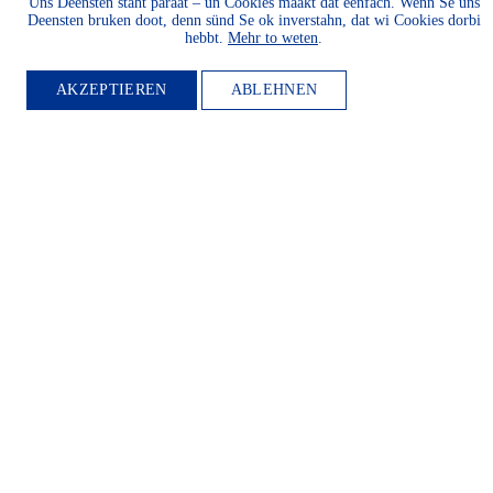
Uns Deensten staht paraat – un Cookies maakt dat eenfach. Wenn Se uns
Deensten bruken doot, denn sünd Se ok inverstahn, dat wi Cookies dorbi
hebbt.
Mehr to weten
.
AKZEPTIEREN
ABLEHNEN