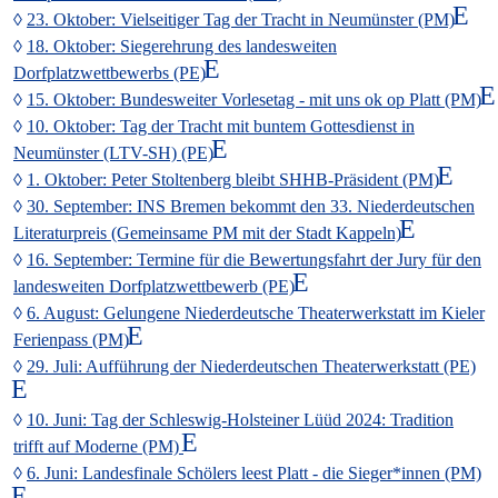
23. Oktober: Vielseitiger Tag der Tracht in Neumünster (PM)
18. Oktober: Siegerehrung des landesweiten
Dorfplatzwettbewerbs (PE)
15. Oktober: Bundesweiter Vorlesetag - mit uns ok op Platt (PM)
10. Oktober: Tag der Tracht mit buntem Gottesdienst in
Neumünster (LTV-SH) (PE)
1. Oktober: Peter Stoltenberg bleibt SHHB-Präsident (PM)
30. September: INS Bremen bekommt den 33. Niederdeutschen
Literaturpreis (Gemeinsame PM mit der Stadt Kappeln)
16. September: Termine für die Bewertungsfahrt der Jury für den
landesweiten Dorfplatzwettbewerb (PE)
6. August: Gelungene Niederdeutsche Theaterwerkstatt im Kieler
Ferienpass (PM)
29. Juli: Aufführung der Niederdeutschen Theaterwerkstatt (PE)
10. Juni: Tag der Schleswig-Holsteiner Lüüd 2024: Tradition
trifft auf Moderne (PM)
6. Juni: Landesfinale Schölers leest Platt - die Sieger*innen (PM)