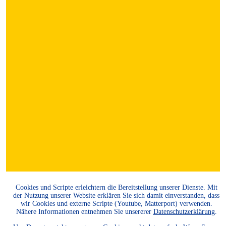
Cookies und Scripte erleichtern die Bereitstellung unserer Dienste. Mit
der Nutzung unserer Website erklären Sie sich damit einverstanden, dass
wir Cookies und externe Scripte (Youtube, Matterport) verwenden.
Nähere Informationen entnehmen Sie unsererer
Datenschutzerklärung
.