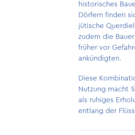
historisches Baue
Dörfern finden s
jütische Querdie
zudem die Bauern
früher vor Gefa
ankündigten.
Diese Kombinatio
Nutzung macht St
als ruhiges Erh
entlang der Flüs