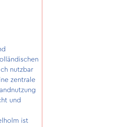
nd
olländischen
ich nutzbar
ine zentrale
nlandnutzung
cht und
lholm ist