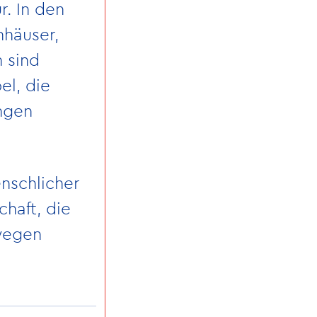
r. In den
nhäuser,
 sind
el, die
ngen
nschlicher
haft, die
rwegen