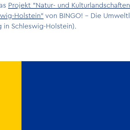
das
Projekt "Natur- und Kulturlandschaften
wig-Holstein"
von BINGO! – Die Umweltl
 in Schleswig-Holstein).