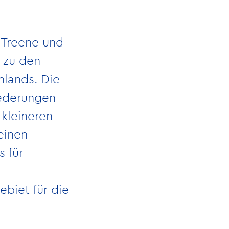
 Treene und
 zu den
hlands. Die
iederungen
kleineren
einen
s für
ebiet für die